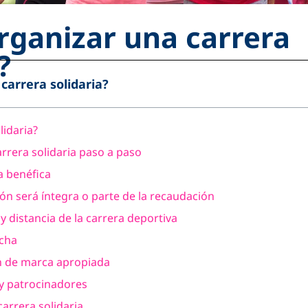
ganizar una carrera
?
arrera solidaria?
lidaria?
rera solidaria paso a paso
a benéfica
ión será íntegra o parte de la recaudación
 y distancia de la carrera deportiva
echa
n de marca apropiada
 y patrocinadores
 carrera solidaria