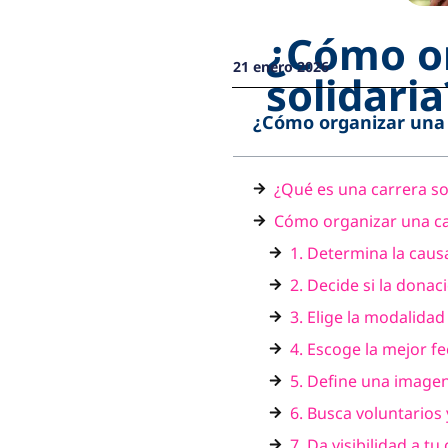
¿Cómo or
21 enero 2026
solidaria
¿Cómo organizar una c
¿Qué es una carrera so
Cómo organizar una car
1. Determina la caus
2. Decide si la donac
3. Elige la modalidad
4. Escoge la mejor f
5. Define una image
6. Busca voluntarios
7. Da visibilidad a tu