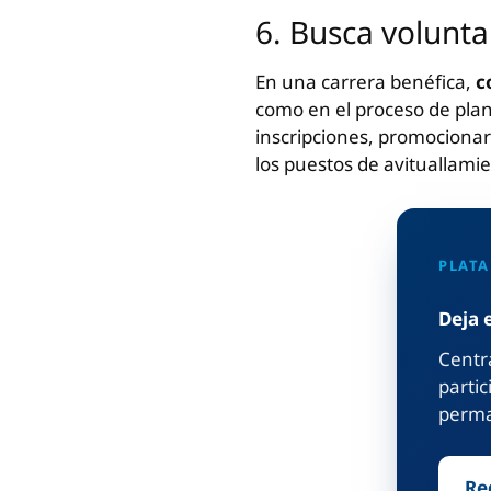
6. Busca volunta
En una carrera benéfica,
co
como en el proceso de plan
inscripciones, promocionar 
los puestos de avituallami
PLATA
Deja 
Centra
parti
perma
Re