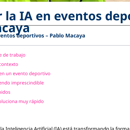
 la IA en eventos dep
acaya
ventos deportivos – Pablo Macaya
e de trabajo
contexto
 en un evento deportivo
iendo imprescindible
nidos
oluciona muy rápido
 Inteligencia Artificial (IA) está transformando la forma