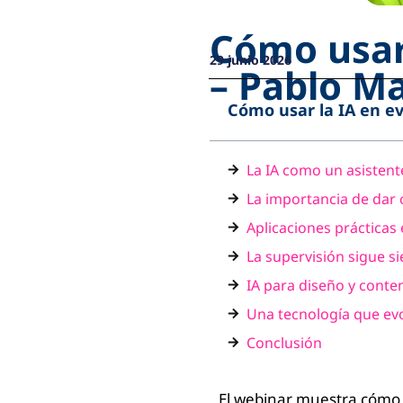
Cómo usar
29 junio 2026
– Pablo M
Cómo usar la IA en e
La IA como un asistent
La importancia de dar 
Aplicaciones prácticas
La supervisión sigue s
IA para diseño y conte
Una tecnología que ev
Conclusión
El webinar muestra cómo la