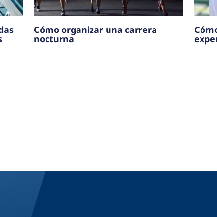
udas
Cómo organizar una carrera
Cómo
s
nocturna
exper
o